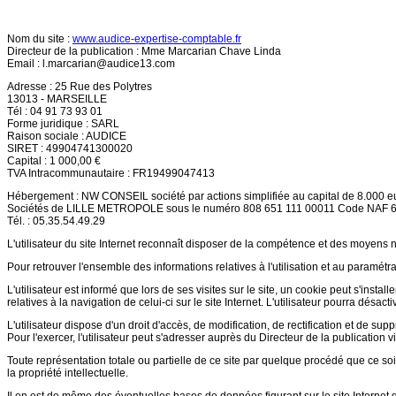
Nom du site :
www.audice-expertise-comptable.fr
Directeur de la publication : Mme Marcarian Chave Linda
Email :
l.marcarian@audice13.com
Adresse : 25 Rue des Polytres
13013 - MARSEILLE
Tél : 04 91 73 93 01
Forme juridique : SARL
Raison sociale : AUDICE
SIRET : 49904741300020
Capital : 1 000,00 €
TVA Intracommunautaire : FR19499047413
Hébergement : NW CONSEIL société par actions simplifiée au capital de 8.000 eu
Sociétés de LILLE METROPOLE sous le numéro 808 651 111 00011 Code NAF 
Tél. : 05.35.54.49.29
L'utilisateur du site Internet reconnaît disposer de la compétence et des moyens n
Pour retrouver l'ensemble des informations relatives à l'utilisation et au paramétra
L'utilisateur est informé que lors de ses visites sur le site, un cookie peut s'inst
relatives à la navigation de celui-ci sur le site Internet. L'utilisateur pourra désa
L'utilisateur dispose d'un droit d'accès, de modification, de rectification et de sup
Pour l'exercer, l'utilisateur peut s'adresser auprès du Directeur de la publication v
Toute représentation totale ou partielle de ce site par quelque procédé que ce soit,
la propriété intellectuelle.