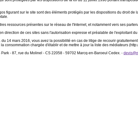
i sont protégées par les dispositions de la loi du 11 juillet 1998 portant transposi
gos figurant sur le site sont des éléments protégés par les dispositions du droit de l
tale.
tres ressources présentes sur le réseau de l'Internet, et notamment vers ses partenair
n direction de ces sites sans l'autorisation expresse et préalable de l'exploitant du s
du 14 mars 2016, vous avez la possibilité en cas de litige de recourir gratuitem
 la consommation chargée d'établir et de mettre à jour la liste des médiateurs (htt
s Park - 87, rue du Molinel - CS 22058 - 59702 Marcq-en-Baroeul Cedex. -
devis@n