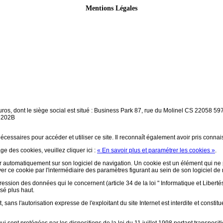
Mentions Légales
ros, dont le siège social est situé : Business Park 87, rue du Molinel CS 22058
6202B
écessaires pour accéder et utiliser ce site. Il reconnaît également avoir pris conna
ge des cookies, veuillez cliquer ici :
« En savoir plus et paramétrer les cookies »
.
aller automatiquement sur son logiciel de navigation. Un cookie est un élément qui ne p
ctiver ce cookie par l'intermédiaire des paramètres figurant au sein de son logiciel de
pression des données qui le concernent (article 34 de la loi " Informatique et Libertés
isé plus haut.
 sans l'autorisation expresse de l'exploitant du site Internet est interdite et const