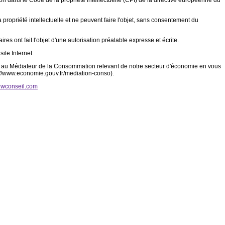
tion dans le Code de la propriété intellectuelle (CPI) de la directive européenne du
a propriété intellectuelle et ne peuvent faire l'objet, sans consentement du
es ont fait l'objet d'une autorisation préalable expresse et écrite.
ite Internet.
ent au Médiateur de la Consommation relevant de notre secteur d'économie en vous
p://www.economie.gouv.fr/mediation-conso).
wconseil.com