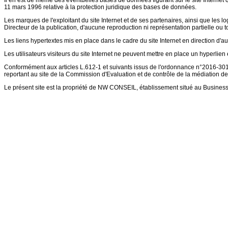
Il en est de même des éventuelles bases de données figurant sur le site Internet qu
11 mars 1996 relative à la protection juridique des bases de données.
Les marques de l'exploitant du site Internet et de ses partenaires, ainsi que les lo
Directeur de la publication, d'aucune reproduction ni représentation partielle ou to
Les liens hypertextes mis en place dans le cadre du site Internet en direction d'au
Les utilisateurs visiteurs du site Internet ne peuvent mettre en place un hyperlien e
Conformément aux articles L.612-1 et suivants issus de l'ordonnance n°2016-301 
reportant au site de la Commission d'Evaluation et de contrôle de la médiation de
Le présent site est la propriété de NW CONSEIL, établissement situé au Busines